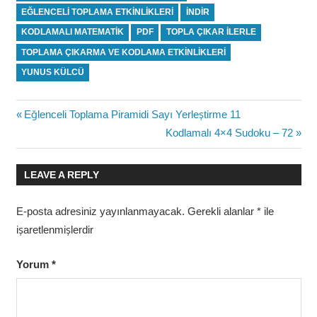
EĞLENCELI TOPLAMA ETKINLIKLERI
INDIR
KODLAMALI MATEMATIK
PDF
TOPLA ÇIKAR ILERLE
TOPLAMA ÇIKARMA VE KODLAMA ETKINLIKLERI
YUNUS KÜLCÜ
Yazı
Previous
Eğlenceli Toplama Piramidi Sayı Yerleştirme 11
Post:
Next
Kodlamalı 4×4 Sudoku – 72
gezinmesi
Post:
LEAVE A REPLY
E-posta adresiniz yayınlanmayacak.
Gerekli alanlar
*
ile
işaretlenmişlerdir
Yorum
*