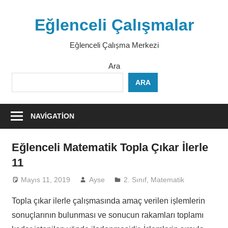
Skip
to
Eğlenceli Çalışmalar
content
Eğlenceli Çalışma Merkezi
Ara
ARA
NAVIGATION
Eğlenceli Matematik Topla Çıkar İlerle
11
Mayıs 11, 2019
Ayse
2. Sınıf
,
Matematik
Topla çıkar ilerle çalışmasında amaç verilen işlemlerin
sonuçlarının bulunması ve sonucun rakamları toplamı