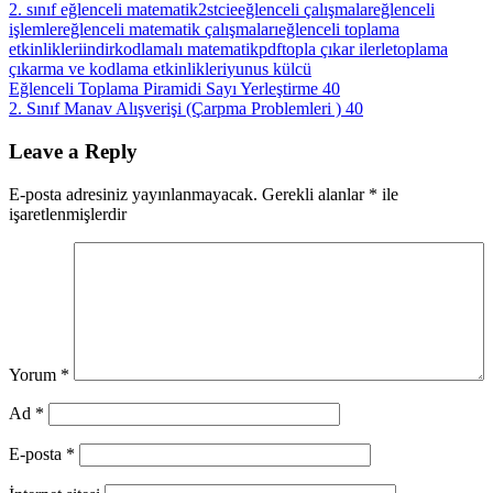
2. sınıf eğlenceli matematik
2stcie
eğlenceli çalışmalar
eğlenceli
işlemler
eğlenceli matematik çalışmaları
eğlenceli toplama
etkinlikleri
indir
kodlamalı matematik
pdf
topla çıkar ilerle
toplama
çıkarma ve kodlama etkinlikleri
yunus külcü
Yazı
Previous
Eğlenceli Toplama Piramidi Sayı Yerleştirme 40
Post:
Next
2. Sınıf Manav Alışverişi (Çarpma Problemleri ) 40
gezinmesi
Post:
Leave a Reply
E-posta adresiniz yayınlanmayacak.
Gerekli alanlar
*
ile
işaretlenmişlerdir
Yorum
*
Ad
*
E-posta
*