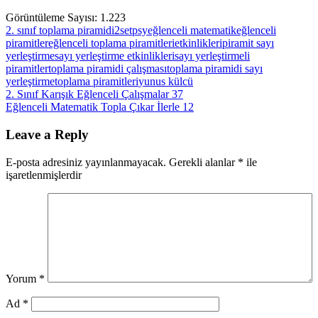
Görüntüleme Sayısı:
1.223
2. sınıf toplama piramidi
2setpsy
eğlenceli matematik
eğlenceli
piramitler
eğlenceli toplama piramitleri
etkinlikleri
piramit sayı
yerleştirme
sayı yerleştirme etkinlikleri
sayı yerleştirmeli
piramitler
toplama piramidi çalışması
toplama piramidi sayı
yerleştirme
toplama piramitleri
yunus külcü
Yazı
Previous
2. Sınıf Karışık Eğlenceli Çalışmalar 37
Post:
Next
Eğlenceli Matematik Topla Çıkar İlerle 12
gezinmesi
Post:
Leave a Reply
E-posta adresiniz yayınlanmayacak.
Gerekli alanlar
*
ile
işaretlenmişlerdir
Yorum
*
Ad
*