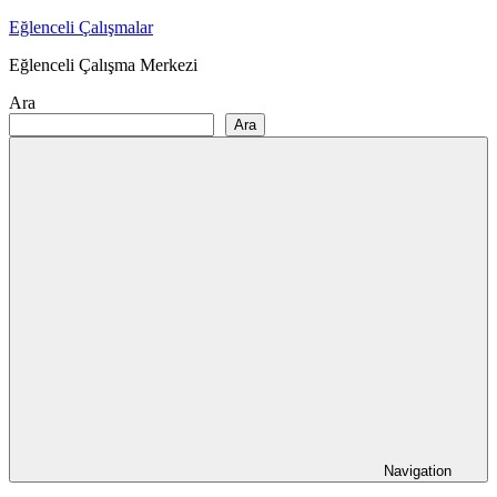
Skip
Eğlenceli Çalışmalar
to
Eğlenceli Çalışma Merkezi
content
Ara
Ara
Navigation