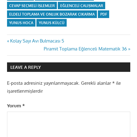
CEVAP SEÇMELI IŞLEMLER
EĞLENCELI ÇALIŞMALAR
ELDELI TOPLAMA VE ONLUK BOZARAK ÇIKARMA
PDF
YUNUS HOCA
YUNUS KÜLCÜ
Yazı
Previous
Kolay Sayı Avı Bulmacası 5
Post:
Next
Piramit Toplama Eğlenceli Matematik 36
gezinmesi
Post:
LEAVE A REPLY
E-posta adresiniz yayınlanmayacak.
Gerekli alanlar
*
ile
işaretlenmişlerdir
Yorum
*