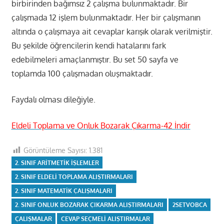
birbirinden bağımsız 2 çalışma bulunmaktadır. Bir
çalışmada 12 işlem bulunmaktadır. Her bir çalışmanın
altında o çalışmaya ait cevaplar karışık olarak verilmiştir.
Bu şekilde öğrencilerin kendi hatalarını fark
edebilmeleri amaçlanmıştır. Bu set 50 sayfa ve
toplamda 100 çalışmadan oluşmaktadır.
Faydalı olması dileğiyle.
Eldeli Toplama ve Onluk Bozarak Çıkarma-42 İndir
Görüntüleme Sayısı:
1.381
2. SINIF ARITMETIK IŞLEMLER
2. SINIF ELDELI TOPLAMA ALIŞTIRMALARI
2. SINIF MATEMATIK ÇALIŞMALARI
2. SINIF ONLUK BOZARAK ÇIKARMA ALIŞTIRMALARI
2SETVOBCA
ÇALIŞMALAR
CEVAP SEÇMELI ALIŞTIRMALAR