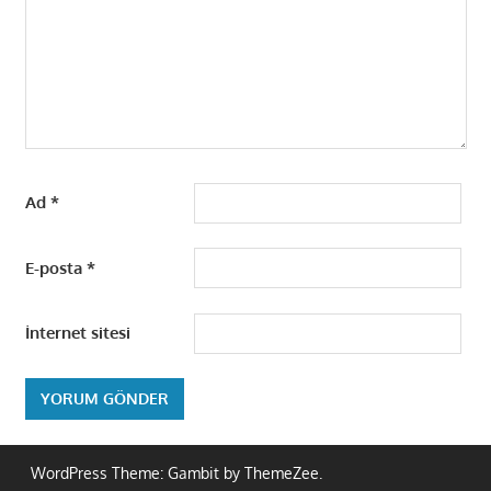
Ad
*
E-posta
*
İnternet sitesi
WordPress Theme: Gambit by ThemeZee.