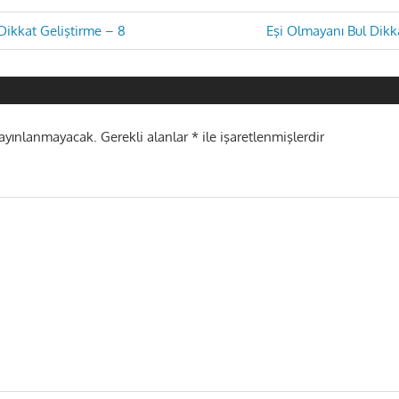
Next
Dikkat Geliştirme – 8
Eşi Olmayanı Bul Dikk
Post:
i
yayınlanmayacak.
Gerekli alanlar
*
ile işaretlenmişlerdir