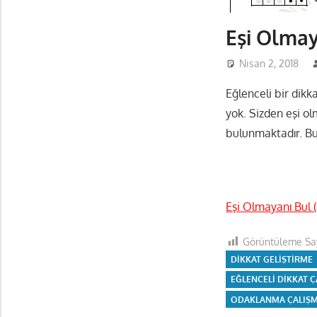
Eşi Olmay
Nisan 2, 2018
Eğlenceli bir dikk
yok. Sizden eşi ol
bulunmaktadır. Bu
Eşi Olmayanı Bul 
Görüntüleme Say
DIKKAT GELIŞTIRME
EĞLENCELI DIKKAT 
ODAKLANMA ÇALIŞM