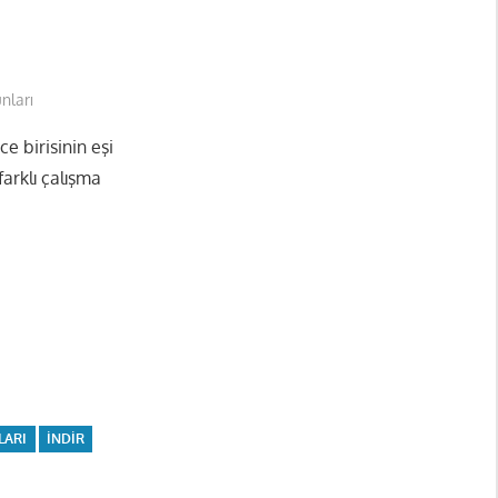
nları
e birisinin eşi
arklı çalışma
LARI
INDIR