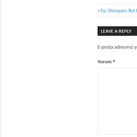
Yazı
Previous
Eşi Olmayanı Bul 
Post:
gezinmes
LEAVE A REPLY
E-posta adresiniz 
Yorum
*