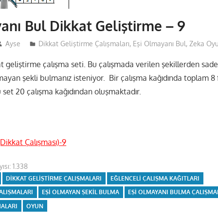
anı Bul Dikkat Geliştirme – 9
Ayse
Dikkat Geliştirme Çalışmaları
,
Eşi Olmayanı Bul
,
Zeka Oyu
at geliştirme çalışma seti. Bu çalışmada verilen şekillerden sadec
mayan şekli bulmanız isteniyor. Bir çalışma kağıdında toplam 8 f
 set 20 çalışma kağıdından oluşmaktadır.
(Dikkat Çalışması)-9
ısı:
1.338
DIKKAT GELIŞTIRME ÇALIŞMALARI
EĞLENCELI ÇALIŞMA KAĞITLARI
ÇALIŞMALARI
EŞI OLMAYAN ŞEKIL BULMA
EŞI OLMAYANI BULMA ÇALIŞMA
ALARI
OYUN