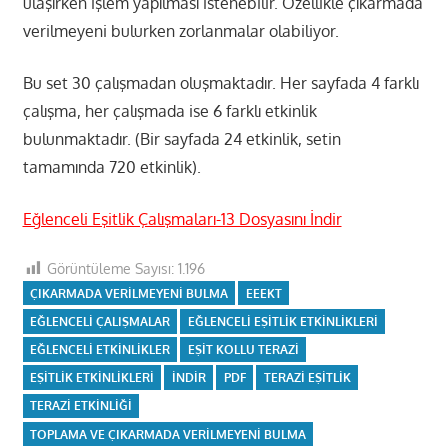
ulaşırken işlem yapılması istenebilir. Özellikle çıkarmada
verilmeyeni bulurken zorlanmalar olabiliyor.
Bu set 30 çalışmadan oluşmaktadır. Her sayfada 4 farklı
çalışma, her çalışmada ise 6 farklı etkinlik
bulunmaktadır. (Bir sayfada 24 etkinlik, setin
tamamında 720 etkinlik).
Eğlenceli Eşitlik Çalışmaları-13 Dosyasını İndir
Görüntüleme Sayısı:
1.196
ÇIKARMADA VERILMEYENI BULMA
EEEKT
EĞLENCELI ÇALIŞMALAR
EĞLENCELI EŞITLIK ETKINLIKLERI
EĞLENCELI ETKINLIKLER
EŞIT KOLLU TERAZI
EŞITLIK ETKINLIKLERI
INDIR
PDF
TERAZI EŞITLIK
TERAZI ETKINLIĞI
TOPLAMA VE ÇIKARMADA VERILMEYENI BULMA