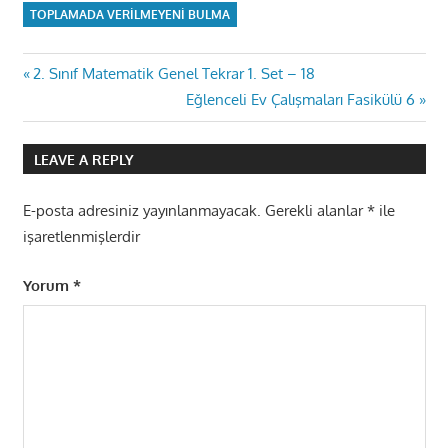
TOPLAMADA VERILMEYENI BULMA
Yazı
Previous
2. Sınıf Matematik Genel Tekrar 1. Set – 18
Post:
Next
Eğlenceli Ev Çalışmaları Fasikülü 6
gezinmesi
Post:
LEAVE A REPLY
E-posta adresiniz yayınlanmayacak.
Gerekli alanlar
*
ile
işaretlenmişlerdir
Yorum
*