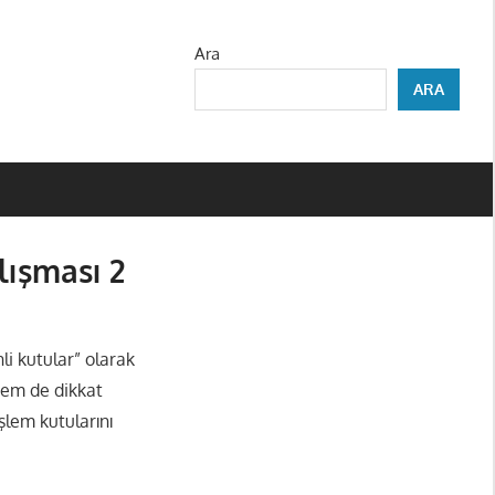
Ara
ARA
lışması 2
li kutular” olarak
hem de dikkat
şlem kutularını