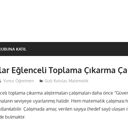
RUBUNA KATIL
ular Eğlenceli Toplama Çıkarma Ça
Yunus Öğretmen
Gizli Kutular
,
Matematik
nceli toplama çıkarma alıştırmaları çalışmaları daha önce “Güven
şmaların seviyeye uyarlanmış halidir. Hem matematik çalışması 
ullanılabilir. Çalışmada amaç verilen sayıya (hedef sayı) ulaşan i
nde bulmaktır.