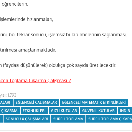
 öğrencilerin:
şlemlerinde hızlanmaları,
rını, bol tekrar sonucu, işlemsiz bulabilmelerinin sağlanması,
ştirilmesi amaçlanmaktadır.
 (faydası düşünülerek) oldukça çok sayıda üretilecektir.
enceli Toplama Çıkarma Çalışması-2
ısı:
1.793
MALARI
EĞLENCELI ÇALIŞMALAR
EĞLENCELI MATEMATIK ETKINLIKLERI
A ÇIKARMA
ETKINLIKLERI
GIZLI KUTULAR
GÜVENLI KUTULAR
INDIR
I
SONUCU X ÇALIŞMALARI
SÜRELI TOPLAMA
SÜRELI TOPLAMA ÇIKAR