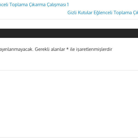
enceli Toplama Çıkarma Çalışması 1
Next
Gizli Kutular Eğlenceli Toplama Ç
i
Post:
yayınlanmayacak.
Gerekli alanlar
*
ile işaretlenmişlerdir