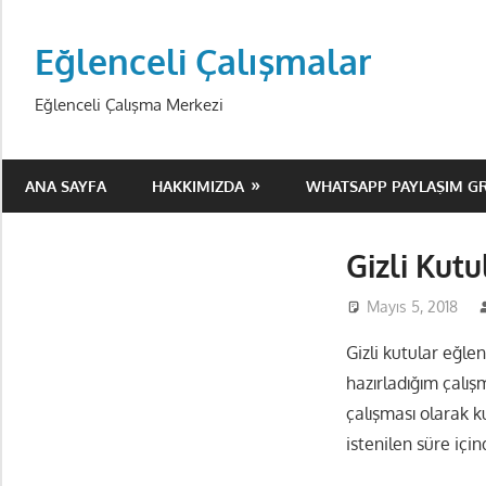
Skip
to
Eğlenceli Çalışmalar
content
Eğlenceli Çalışma Merkezi
ANA SAYFA
HAKKIMIZDA
WHATSAPP PAYLAŞIM G
Gizli Kut
Mayıs 5, 2018
Gizli kutular eğle
hazırladığım çalı
çalışması olarak k
istenilen süre içi