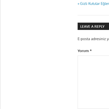
Yazı
Previous
Gizli Kutular Eğl
Post:
gezinmes
LEAVE A REPLY
E-posta adresiniz 
Yorum
*