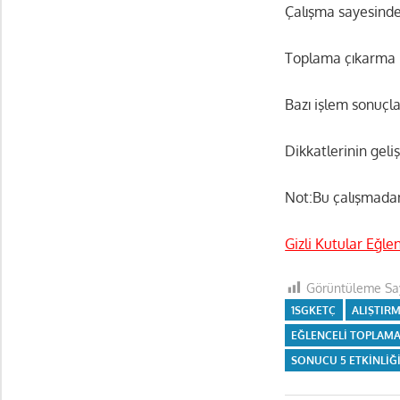
Çalışma sayesinde
Toplama çıkarma i
Bazı işlem sonuçla
Dikkatlerinin geli
Not:Bu çalışmadan
Gizli Kutular Eğl
Görüntüleme Say
1SGKETÇ
ALIŞTIR
EĞLENCELI TOPLAM
SONUCU 5 ETKINLIĞ