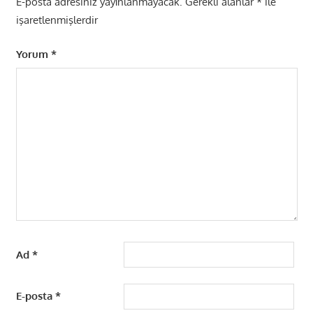
E-posta adresiniz yayınlanmayacak.
Gerekli alanlar
*
ile
işaretlenmişlerdir
Yorum
*
Ad
*
E-posta
*