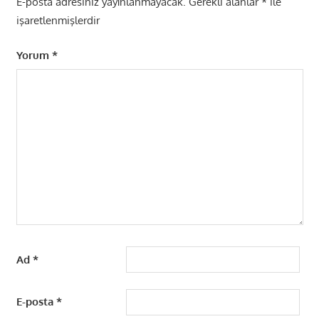
E-posta adresiniz yayınlanmayacak.
Gerekli alanlar
*
ile
işaretlenmişlerdir
Yorum
*
Ad
*
E-posta
*