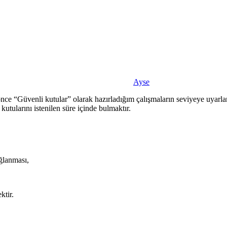
Ayse
a önce “Güvenli kutular” olarak hazırladığım çalışmaların seviyeye uyar
kutularını istenilen süre içinde bulmaktır.
ağlanması,
ktir.