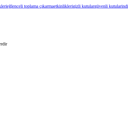
leri
eğlenceli toplama çıkarma
etkinlikleri
gizli kutular
güvenli kutular
ind
erdir