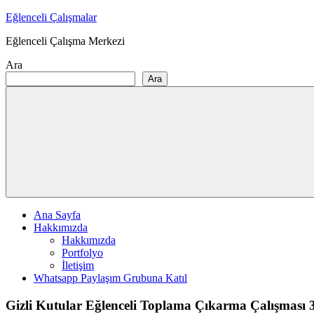
Skip
Eğlenceli Çalışmalar
to
Eğlenceli Çalışma Merkezi
content
Ara
Ara
Ana Sayfa
Hakkımızda
Hakkımızda
Portfolyo
İletişim
Whatsapp Paylaşım Grubuna Katıl
Gizli Kutular Eğlenceli Toplama Çıkarma Çalışması 