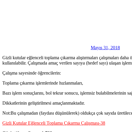
Mayıs 31, 2018
Gizli kutular eğlenceli toplama çıkarma alıştırmaları çalışmaları dah
kullanılabilir. Çalışmada amaç verilen sayıya (hedef sayı) ulaşan işlem 
Çalışma sayesinde öğrencilerin:
Toplama çıkarma işlemlerinde hızlanmaları,
Bazı işlem sonuçlarını, bol tekrar sonucu, işlemsiz bulabilmelerinin s
Dikkatlerinin geliştirilmesi amaçlanmaktadır.
Not:Bu çalışmadan (faydası düşünülerek) oldukça çok sayıda üretilece
Gizli Kutular Eğlenceli Toplama Çıkarma Çalışması-38