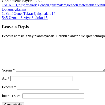
Görüntüleme Sayısı:
1.788
1SGKETÇ
alıştırmaları
eğlenceli çalışmalar
eğlenceli matematik etkinlik
toplama çıkarma
Yazı
Previous
1. Sınıf Genel Tekrar Çalışmaları 14
Post:
Next
5×5 Uzman Seviye Sudoku 15
gezinmesi
Post:
Leave a Reply
E-posta adresiniz yayınlanmayacak.
Gerekli alanlar
*
ile işaretlenmişl
Yorum
*
Ad
*
E-posta
*
İnternet sitesi