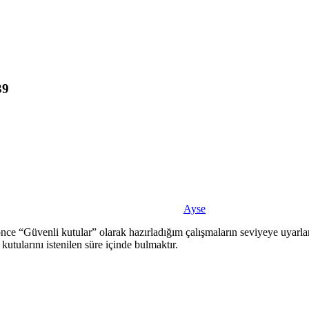
39
Ayse
a önce “Güvenli kutular” olarak hazırladığım çalışmaların seviyeye uyar
kutularını istenilen süre içinde bulmaktır.