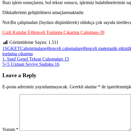
Bazı işlem sonuçlarını, bol tekrar sonucu, işlemsiz bulabilmelerinin s
Dikkatlerinin geliştirilmesi amaçlanmaktadır.
Not:Bu çalışmadan (faydası düşünülerek) oldukça çok sayıda üretilece
Gizli Kutular Eğlenceli Toplama Çıkarma Çalışması-39
Görüntüleme Sayısı:
1.511
1SGKETÇ
alıştırmaları
eğlenceli çalışmalar
eğlenceli matematik etkinlik
toplama çıkarma
Yazı
Previous
1. Sınıf Genel Tekrar Çalışmaları 15
Post:
Next
5×5 Uzman Seviye Sudoku 16
gezinmesi
Post:
Leave a Reply
E-posta adresiniz yayınlanmayacak.
Gerekli alanlar
*
ile işaretlenmişl
Yorum
*