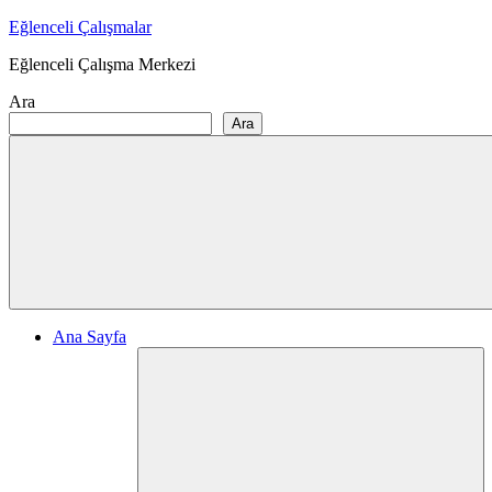
Skip
Eğlenceli Çalışmalar
to
Eğlenceli Çalışma Merkezi
content
Ara
Ara
Ana Sayfa
Ex
ch
me