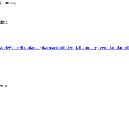
ağlanması,
ktir.
leri
eğlenceli toplama çıkarma
etkinlikleri
gizli kutular
güvenli kutular
ind
erdir