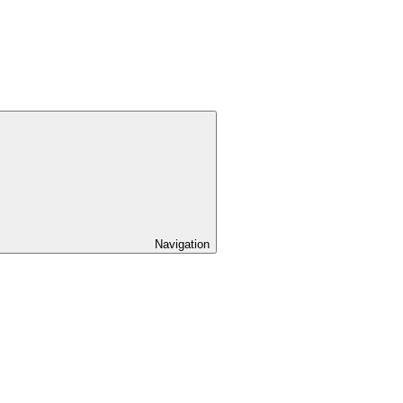
Navigation
pand
ild
nu