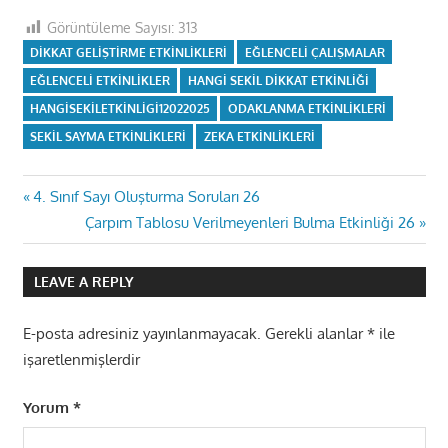
Görüntüleme Sayısı:
313
DIKKAT GELIŞTIRME ETKINLIKLERI
EĞLENCELI ÇALIŞMALAR
EĞLENCELI ETKINLIKLER
HANGI SEKIL DIKKAT ETKINLIĞI
HANGISEKILETKINLIGI12022025
ODAKLANMA ETKINLIKLERI
SEKIL SAYMA ETKINLIKLERI
ZEKA ETKINLIKLERI
Yazı
Previous
4. Sınıf Sayı Oluşturma Soruları 26
Post:
Next
Çarpım Tablosu Verilmeyenleri Bulma Etkinliği 26
gezinmesi
Post:
LEAVE A REPLY
E-posta adresiniz yayınlanmayacak.
Gerekli alanlar
*
ile
işaretlenmişlerdir
Yorum
*