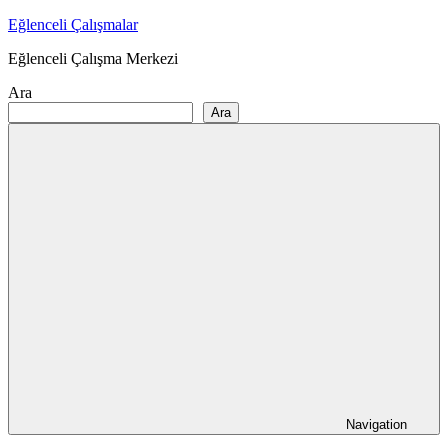
Skip
Eğlenceli Çalışmalar
to
Eğlenceli Çalışma Merkezi
content
Ara
Ara
Navigation