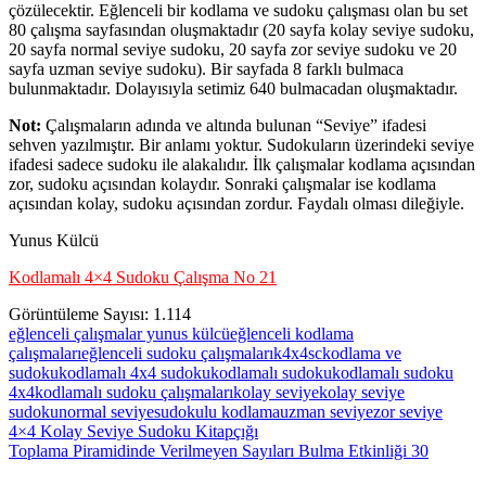
çözülecektir. Eğlenceli bir kodlama ve sudoku çalışması olan bu set
80 çalışma sayfasından oluşmaktadır (20 sayfa kolay seviye sudoku,
20 sayfa normal seviye sudoku, 20 sayfa zor seviye sudoku ve 20
sayfa uzman seviye sudoku). Bir sayfada 8 farklı bulmaca
bulunmaktadır. Dolayısıyla setimiz 640 bulmacadan oluşmaktadır.
Not:
Çalışmaların adında ve altında bulunan “Seviye” ifadesi
sehven yazılmıştır. Bir anlamı yoktur. Sudokuların üzerindeki seviye
ifadesi sadece sudoku ile alakalıdır. İlk çalışmalar kodlama açısından
zor, sudoku açısından kolaydır. Sonraki çalışmalar ise kodlama
açısından kolay, sudoku açısından zordur. Faydalı olması dileğiyle.
Yunus Külcü
Kodlamalı 4×4 Sudoku Çalışma No 21
Görüntüleme Sayısı:
1.114
eğlenceli çalışmalar yunus külcü
eğlenceli kodlama
çalışmaları
eğlenceli sudoku çalışmaları
k4x4sc
kodlama ve
sudoku
kodlamalı 4x4 sudoku
kodlamalı sudoku
kodlamalı sudoku
4x4
kodlamalı sudoku çalışmaları
kolay seviye
kolay seviye
sudoku
normal seviye
sudokulu kodlama
uzman seviye
zor seviye
Yazı
Previous
4×4 Kolay Seviye Sudoku Kitapçığı
Post:
Next
Toplama Piramidinde Verilmeyen Sayıları Bulma Etkinliği 30
gezinmesi
Post: