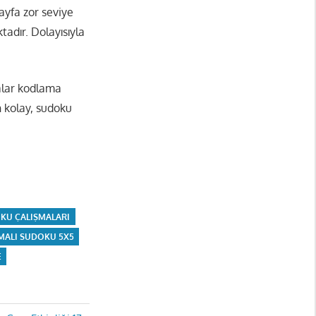
ayfa zor seviye
adır. Dolayısıyla
malar kodlama
n kolay, sudoku
KU ÇALIŞMALARI
MALI SUDOKU 5X5
E