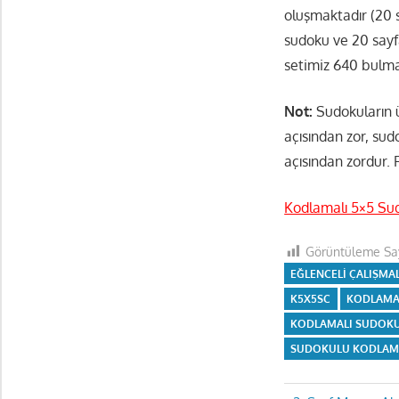
oluşmaktadır (20 
sudoku ve 20 sayf
setimiz 640 bulm
Not:
Sudokuların ü
açısından zor, sud
açısından zordur. 
Kodlamalı 5×5 Su
Görüntüleme Say
EĞLENCELI ÇALIŞMA
K5X5SC
KODLAMA
KODLAMALI SUDOKU
SUDOKULU KODLA