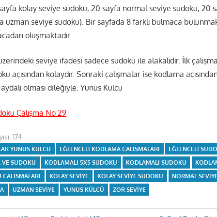
sayfa kolay seviye sudoku, 20 sayfa normal seviye sudoku, 20 s
a uzman seviye sudoku). Bir sayfada 8 farklı bulmaca bulunmakt
acadan oluşmaktadır.
zerindeki seviye ifadesi sadece sudoku ile alakalıdır. İlk çalış
oku açısından kolaydır. Sonraki çalışmalar ise kodlama açısında
Faydalı olması dileğiyle. Yunus Külcü
doku Çalışma No 29
ısı:
174
LAR YUNUS KÜLCÜ
EĞLENCELI KODLAMA ÇALIŞMALARI
EĞLENCELI SUDO
 VE SUDOKU
KODLAMALI 5X5 SUDOKU
KODLAMALI SUDOKU
KODLA
 ÇALIŞMALARI
KOLAY SEVIYE
KOLAY SEVIYE SUDOKU
NORMAL SEVIY
MA
UZMAN SEVIYE
YUNUS KÜLCÜ
ZOR SEVIYE