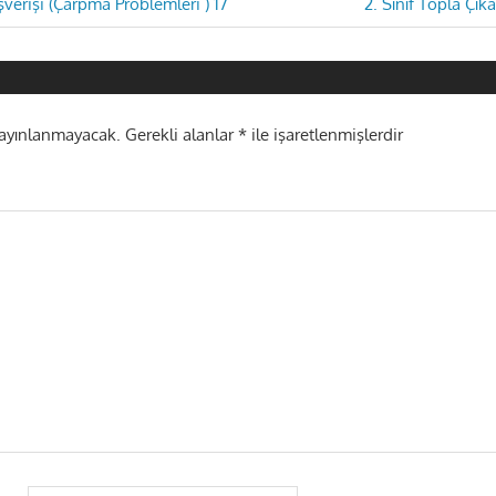
Next
şverişi (Çarpma Problemleri ) 17
2. Sınıf Topla Çıka
Post:
i
yayınlanmayacak.
Gerekli alanlar
*
ile işaretlenmişlerdir