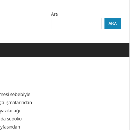
Ara
ARA
rmesi sebebiyle
 çalışmalarından
yazılacağı
a da sudoku
ayfasından