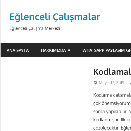
Skip
to
Eğlenceli Çalışmalar
content
Eğlenceli Çalışma Merkezi
ANA SAYFA
HAKKIMIZDA
WHATSAPP PAYLAŞIM G
Kodlamal
Mayıs 17, 2019
Kodlama çalışmalar
çok önemsiyorum. 
sonra yapılabilir.
kodlanmıştır. İlk 
çözülecektir. Eğl