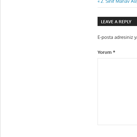
Yazı
Previous
2. Sınıf Manav Alı
Post:
gezinmes
LEAVE A REPLY
E-posta adresiniz 
Yorum
*