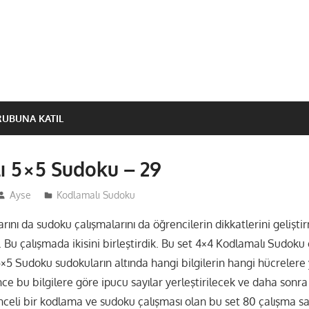
RUBUNA KATIL
ı 5×5 Sudoku – 29
Ayse
Kodlamalı Sudoku
ını da sudoku çalışmalarını da öğrencilerin dikkatlerini gelişti
Bu çalışmada ikisini birleştirdik. Bu set 4×4 Kodlamalı Sudoku
 5×5 Sudoku sudokuların altında hangi bilgilerin hangi hücrelere 
önce bu bilgilere göre ipucu sayılar yerleştirilecek ve daha sonr
enceli bir kodlama ve sudoku çalışması olan bu set 80 çalışma s