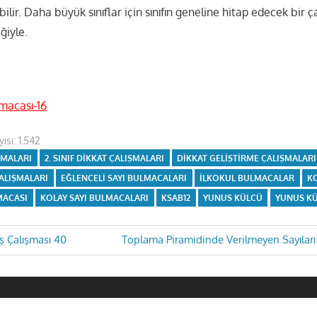
abilir. Daha büyük sınıflar için sınıfın geneline hitap edecek bir ç
ğiyle.
lmacası-16
ısı:
1.542
IŞMALARI
2. SINIF DIKKAT ÇALIŞMALARI
DIKKAT GELIŞTIRME ÇALIŞMALARI
ÇALIŞMALARI
EĞLENCELI SAYI BULMACALARI
ILKOKUL BULMACALAR
KO
MACASI
KOLAY SAYI BULMACALARI
KSAB12
YUNUS KÜLCÜ
YUNUS K
Next
aş Çalışması 40
Toplama Piramidinde Verilmeyen Sayıları 
Post:
i