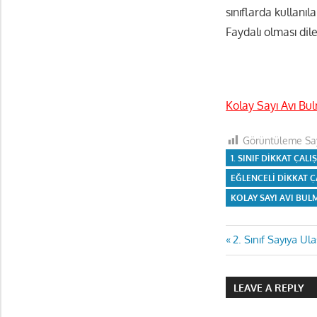
sınıflarda kullanıl
Faydalı olması dile
Kolay Sayı Avı Bu
Görüntüleme Say
1. SINIF DIKKAT ÇAL
EĞLENCELI DIKKAT 
KOLAY SAYI AVI BUL
Yazı
Previous
2. Sınıf Sayıya Ul
Post:
gezinmes
LEAVE A REPLY