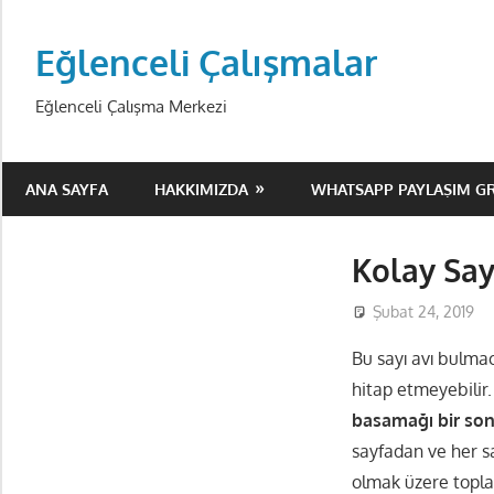
Skip
to
Eğlenceli Çalışmalar
content
Eğlenceli Çalışma Merkezi
ANA SAYFA
HAKKIMIZDA
WHATSAPP PAYLAŞIM G
Kolay Say
Şubat 24, 2019
Bu sayı avı bulmac
hitap etmeyebilir.
basamağı bir sonr
sayfadan ve her s
olmak üzere topla