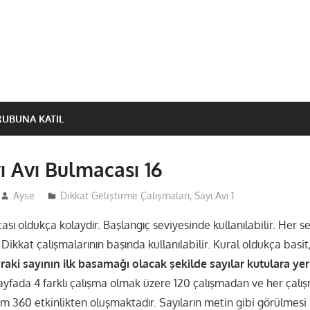
RUBUNA KATIL
ı Avı Bulmacası 16
Ayse
Dikkat Geliştirme Çalışmaları
,
Sayı Avı 1
ası oldukça kolaydır. Başlangıç seviyesinde kullanılabilir. Her 
 Dikkat çalışmalarının başında kullanılabilir. Kural oldukça basit
aki sayının ilk basamağı olacak şekilde sayılar kutulara yerle
ayfada 4 farklı çalışma olmak üzere 120 çalışmadan ve her çalış
m 360 etkinlikten oluşmaktadır. Sayıların metin gibi görülmesi 