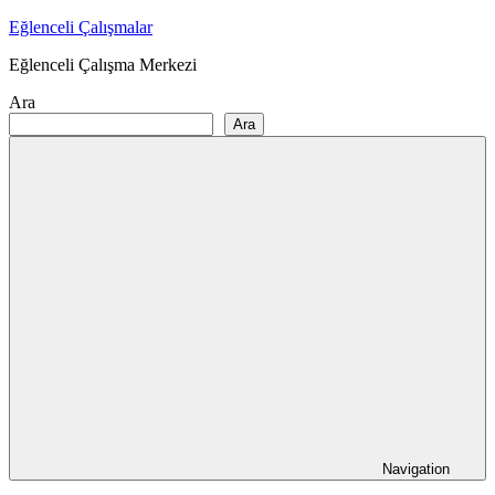
Skip
Eğlenceli Çalışmalar
to
Eğlenceli Çalışma Merkezi
content
Ara
Ara
Navigation