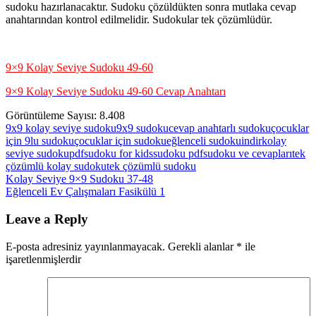
sudoku hazırlanacaktır. Sudoku çözüldükten sonra mutlaka cevap
anahtarından kontrol edilmelidir. Sudokular tek çözümlüdür.
9×9 Kolay Seviye Sudoku 49-60
9×9 Kolay Seviye Sudoku 49-60 Cevap Anahtarı
Görüntüleme Sayısı:
8.408
9x9 kolay seviye sudoku
9x9 sudoku
cevap anahtarlı sudoku
çocuklar
için 9lu sudoku
çocuklar için sudoku
eğlenceli sudoku
indir
kolay
seviye sudoku
pdf
sudoku for kids
sudoku pdf
sudoku ve cevapları
tek
çözümlü kolay sudoku
tek çözümlü sudoku
Yazı
Previous
Kolay Seviye 9×9 Sudoku 37-48
Post:
Next
Eğlenceli Ev Çalışmaları Fasikülü 1
gezinmesi
Post:
Leave a Reply
E-posta adresiniz yayınlanmayacak.
Gerekli alanlar
*
ile
işaretlenmişlerdir