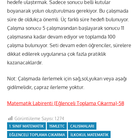
hedefe ulaştırmak. Sadece sonucu belli kutular
boyanarak yolun oluşturulması gerekiyor. Bu çalışmada
süre de oldukça önemli. Üç farklı süre hedefi bulunuyor.
Çalışma sonucu 5 çalışmasından başlayarak sonucu 11
çalışmasına kadar devam ediyor ve toplamda 100
çalışma bulunuyor. Seti devam eden öğrenciler, sürelere
dikkat edilerek uygulanırsa çok fazla pratiklik
kazanacaklardır.
Not: Çalışmada ilerlemek için sağ,sol,yukarı veya aşağı
gidilmelidir, çapraz ilerleme yoktur.
Matematik Labirenti (Eğlenceli Toplama Çıkarma)-58
Görüntüleme Sayısı:
1.274
1. SINIF MATEMATIK
1SMLETC
ÇALIŞMALARI
EĞLENCELI TOPLAMA ÇIKARMA
ILKOKUL MATEMATIK