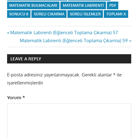
MATEMATIK BULMACALARI
MATEMATIK LABIRENTI
PDF
SONUCU 8
SÜRELI ÇIKARMA
SÜRELI IŞLEMLER
TOPLAMI X
Yazı
Previous
Matematik Labirenti (Eğlenceli Toplama Çıkarma) 57
Post:
Next
Matematik Labirenti (Eğlenceli Toplama Çıkarma) 59
gezinmesi
Post:
LEAVE A REPLY
E-posta adresiniz yayınlanmayacak.
Gerekli alanlar
*
ile
işaretlenmişlerdir
Yorum
*