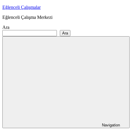
Skip
Eğlenceli Çalışmalar
to
Eğlenceli Çalışma Merkezi
content
Ara
Ara
Navigation