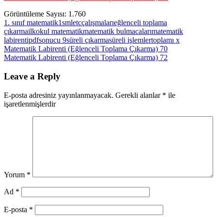
Görüntüleme Sayısı:
1.760
1. sınıf matematik
1smletc
çalışmaları
eğlenceli toplama
çıkarma
ilkokul matematik
matematik bulmacaları
matematik
labirenti
pdf
sonucu 9
süreli çıkarma
süreli işlemler
toplamı x
Yazı
Previous
Matematik Labirenti (Eğlenceli Toplama Çıkarma) 70
Post:
Next
Matematik Labirenti (Eğlenceli Toplama Çıkarma) 72
gezinmesi
Post:
Leave a Reply
E-posta adresiniz yayınlanmayacak.
Gerekli alanlar
*
ile
işaretlenmişlerdir
Yorum
*
Ad
*
E-posta
*