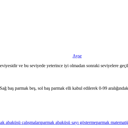
Ayse
viyesidir ve bu seviyede yeterince iyi olmadan sonraki seviyelere geçi
 Sağ baş parmak beş, sol baş parmak elli kabul edilerek 0-99 aralığındaki 
ak abaküsü çalışmaları
parmak abaküsü sayı gösterme
parmak matemati