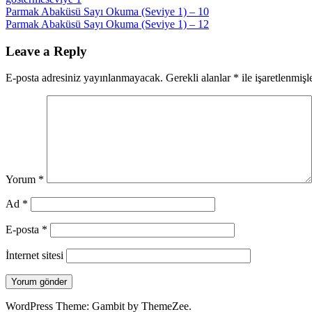
Yazı
Previous
Parmak Abaküsü Sayı Okuma (Seviye 1) – 10
Post:
Next
Parmak Abaküsü Sayı Okuma (Seviye 1) – 12
gezinmesi
Post:
Leave a Reply
E-posta adresiniz yayınlanmayacak.
Gerekli alanlar
*
ile işaretlenmişl
Yorum
*
Ad
*
E-posta
*
İnternet sitesi
WordPress Theme: Gambit by ThemeZee.