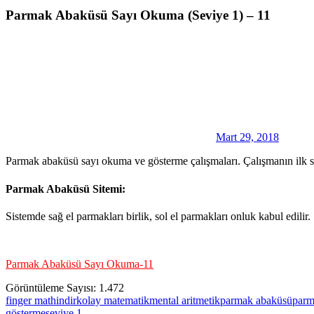
Parmak Abaküsü Sayı Okuma (Seviye 1) – 11
Mart 29, 2018
Parmak abaküsü sayı okuma ve gösterme çalışmaları. Çalışmanın ilk se
Parmak Abaküsü Sitemi:
Sistemde sağ el parmakları birlik, sol el parmakları onluk kabul edilir.
Parmak Abaküsü Sayı Okuma-11
Görüntüleme Sayısı:
1.472
finger math
indir
kolay matematik
mental aritmetik
parmak abaküsü
parm
gösterme
seviye 1