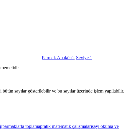
Parmak Abaküsü
,
Seviye 1
lmemelidir.
bütün sayılar gösterilebilir ve bu sayılar üzerinde işlem yapılabilir.
ği
parmaklarla toplama
pratik matematik çalışmaları
sayı okuma ve