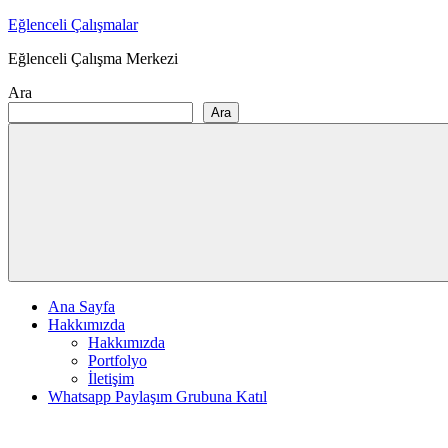
Skip
Eğlenceli Çalışmalar
to
Eğlenceli Çalışma Merkezi
content
Ara
Ara
Ana Sayfa
Hakkımızda
Hakkımızda
Portfolyo
İletişim
Whatsapp Paylaşım Grubuna Katıl