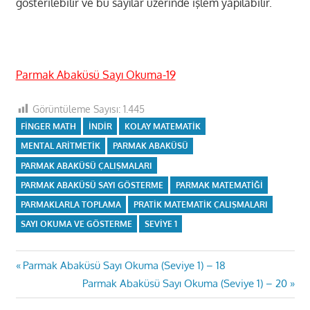
gösterilebilir ve bu sayılar üzerinde işlem yapılabilir.
Parmak Abaküsü Sayı Okuma-19
Görüntüleme Sayısı:
1.445
FINGER MATH
INDIR
KOLAY MATEMATIK
MENTAL ARITMETIK
PARMAK ABAKÜSÜ
PARMAK ABAKÜSÜ ÇALIŞMALARI
PARMAK ABAKÜSÜ SAYI GÖSTERME
PARMAK MATEMATIĞI
PARMAKLARLA TOPLAMA
PRATIK MATEMATIK ÇALIŞMALARI
SAYI OKUMA VE GÖSTERME
SEVIYE 1
Yazı
Previous
Parmak Abaküsü Sayı Okuma (Seviye 1) – 18
Post:
Next
Parmak Abaküsü Sayı Okuma (Seviye 1) – 20
gezinmesi
Post: