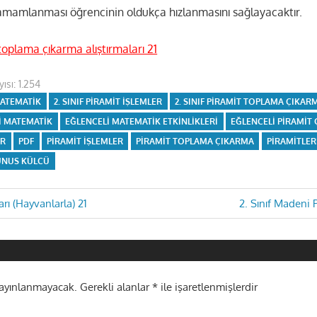
tamamlanması öğrencinin oldukça hızlanmasını sağlayacaktır.
toplama çıkarma alıştırmaları 21
ısı:
1.254
 MATEMATIK
2. SINIF PIRAMIT IŞLEMLER
2. SINIF PIRAMIT TOPLAMA ÇIKAR
I MATEMATIK
EĞLENCELI MATEMATIK ETKINLIKLERI
EĞLENCELI PIRAMIT 
IR
PDF
PIRAMIT IŞLEMLER
PIRAMIT TOPLAMA ÇIKARMA
PIRAMITLER
UNUS KÜLCÜ
Next
arı (Hayvanlarla) 21
2. Sınıf Madeni P
Post:
i
yayınlanmayacak.
Gerekli alanlar
*
ile işaretlenmişlerdir