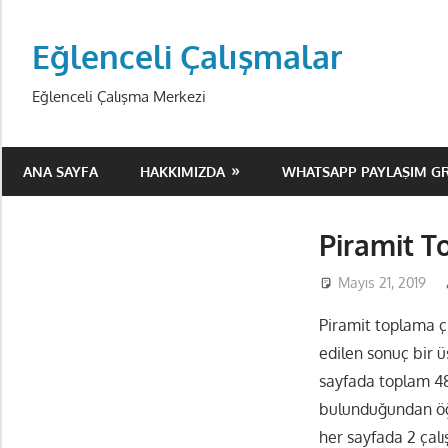
Skip
to
Eğlenceli Çalışmalar
content
Eğlenceli Çalışma Merkezi
ANA SAYFA
HAKKIMIZDA
WHATSAPP PAYLAŞIM G
Piramit T
Mayıs 21, 2019
Piramit toplama çı
edilen sonuç bir ü
sayfada toplam 48 
bulunduğundan öğr
her sayfada 2 çal