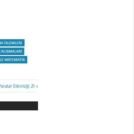
MA IŞLEMLERI
ÇALIŞMALARI
LE MATEMATIK
aralar Etkinliği 21