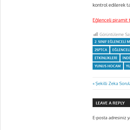
kontrol edilerek 
Eğlenceli piramit 
Görüntüleme Say
2. SINIF EĞLENCELI
2SPTCA
EĞLENCEL
ETKINLIKLERI
IND
YUNUS HOCAM
Y
Yazı
Previous
Şekilli Zeka Sorul
Post:
gezinmes
LEAVE A REPLY
E-posta adresiniz 