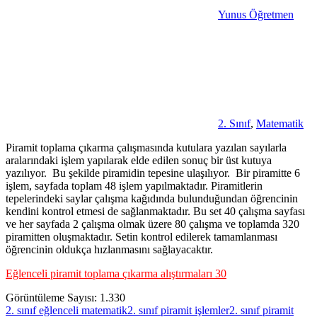
Yunus Öğretmen
2. Sınıf
,
Matematik
Piramit toplama çıkarma çalışmasında kutulara yazılan sayılarla
aralarındaki işlem yapılarak elde edilen sonuç bir üst kutuya
yazılıyor. Bu şekilde piramidin tepesine ulaşılıyor. Bir piramitte 6
işlem, sayfada toplam 48 işlem yapılmaktadır. Piramitlerin
tepelerindeki saylar çalışma kağıdında bulunduğundan öğrencinin
kendini kontrol etmesi de sağlanmaktadır. Bu set 40 çalışma sayfası
ve her sayfada 2 çalışma olmak üzere 80 çalışma ve toplamda 320
piramitten oluşmaktadır. Setin kontrol edilerek tamamlanması
öğrencinin oldukça hızlanmasını sağlayacaktır.
Eğlenceli piramit toplama çıkarma alıştırmaları 30
Görüntüleme Sayısı:
1.330
2. sınıf eğlenceli matematik
2. sınıf piramit işlemler
2. sınıf piramit