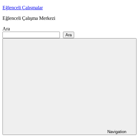
Skip
Eğlenceli Çalışmalar
to
Eğlenceli Çalışma Merkezi
content
Ara
Ara
Navigation