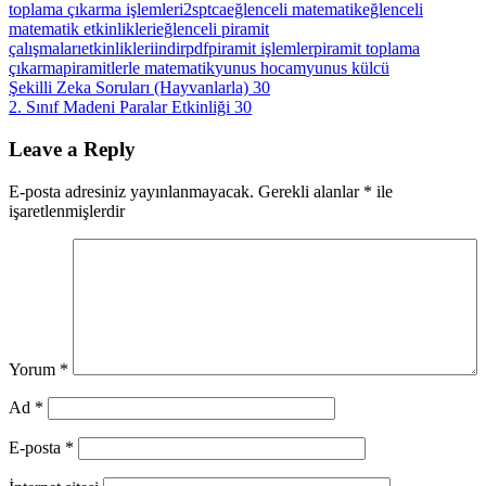
toplama çıkarma işlemleri
2sptca
eğlenceli matematik
eğlenceli
matematik etkinlikleri
eğlenceli piramit
çalışmaları
etkinlikleri
indir
pdf
piramit işlemler
piramit toplama
çıkarma
piramitlerle matematik
yunus hocam
yunus külcü
Yazı
Previous
Şekilli Zeka Soruları (Hayvanlarla) 30
Post:
Next
2. Sınıf Madeni Paralar Etkinliği 30
gezinmesi
Post:
Leave a Reply
E-posta adresiniz yayınlanmayacak.
Gerekli alanlar
*
ile
işaretlenmişlerdir
Yorum
*
Ad
*
E-posta
*