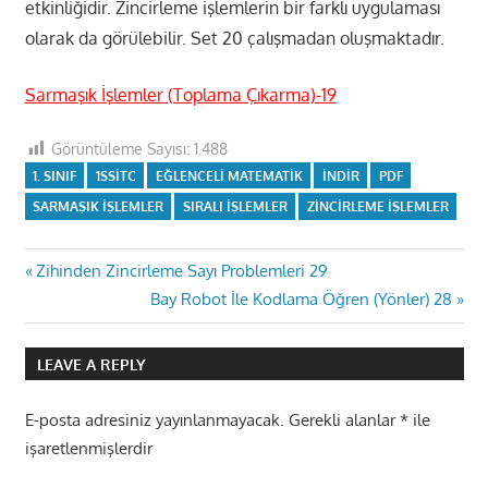
etkinliğidir. Zincirleme işlemlerin bir farklı uygulaması
olarak da görülebilir. Set 20 çalışmadan oluşmaktadır.
Sarmaşık İşlemler (Toplama Çıkarma)-19
Görüntüleme Sayısı:
1.488
1. SINIF
1SSITC
EĞLENCELI MATEMATIK
INDIR
PDF
SARMAŞIK IŞLEMLER
SIRALI IŞLEMLER
ZINCIRLEME IŞLEMLER
Yazı
Previous
Zihinden Zincirleme Sayı Problemleri 29
Post:
Next
Bay Robot İle Kodlama Öğren (Yönler) 28
gezinmesi
Post:
LEAVE A REPLY
E-posta adresiniz yayınlanmayacak.
Gerekli alanlar
*
ile
işaretlenmişlerdir