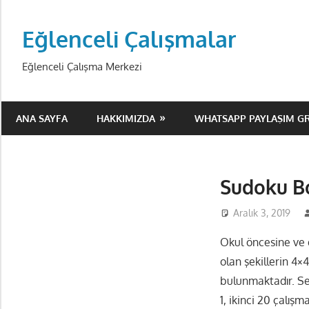
Skip
to
Eğlenceli Çalışmalar
content
Eğlenceli Çalışma Merkezi
ANA SAYFA
HAKKIMIZDA
WHATSAPP PAYLAŞIM G
Sudoku Bo
Aralık 3, 2019
Okul öncesine ve 
olan şekillerin 4
bulunmaktadır. Se
1, ikinci 20 çalışm