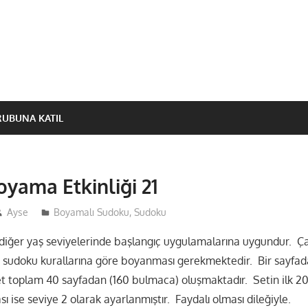
RUBUNA KATIL
yama Etkinliği 21
Ayse
Boyamalı Sudoku
,
Sudoku
diğer yaş seviyelerinde başlangıç uygulamalarına uygundur. Ça
×4 sudoku kurallarına göre boyanması gerekmektedir. Bir sayfad
t toplam 40 sayfadan (160 bulmaca) oluşmaktadır. Setin ilk 20
ası ise seviye 2 olarak ayarlanmıştır. Faydalı olması dileğiyle.