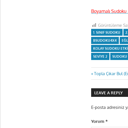
Boyamalı Sudoku 2
Görüntüleme Say
1. SINIF SUDOKU
2
BSUDOKU4X4
EĞL
KOLAY SUDOKU ETKI
SEVIYE 2
SUDOKU 
Yazı
Previous
Topla Çıkar Bul (
Post:
gezinmes
LEAVE A REPLY
E-posta adresiniz 
Yorum
*