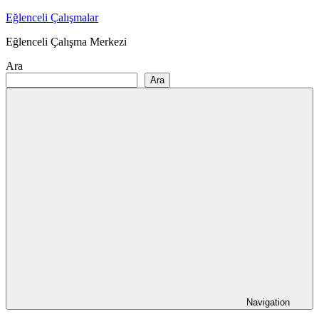
Skip
Eğlenceli Çalışmalar
to
Eğlenceli Çalışma Merkezi
content
Ara
Ara
Navigation