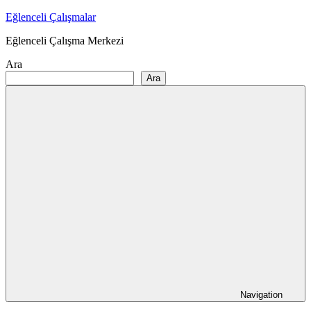
Skip
Eğlenceli Çalışmalar
to
Eğlenceli Çalışma Merkezi
content
Ara
Ara
Navigation