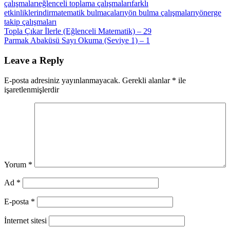
çalışmaları
eğlenceli toplama çalışmaları
farklı
etkinlikler
indir
matematik bulmacaları
yön bulma çalışmaları
yönerge
takip çalışmaları
Yazı
Previous
Topla Çıkar İlerle (Eğlenceli Matematik) – 29
Post:
Next
Parmak Abaküsü Sayı Okuma (Seviye 1) – 1
gezinmesi
Post:
Leave a Reply
E-posta adresiniz yayınlanmayacak.
Gerekli alanlar
*
ile
işaretlenmişlerdir
Yorum
*
Ad
*
E-posta
*
İnternet sitesi