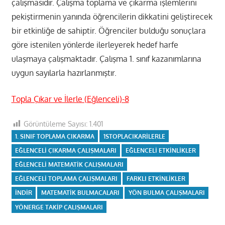
çalışmasıdır. Çalışma toplama ve çıkarma işlemlerini
pekiştirmenin yanında öğrencilerin dikkatini geliştirecek
bir etkinliğe de sahiptir. Öğrenciler bulduğu sonuçlara
göre istenilen yönlerde ilerleyerek hedef harfe
ulaşmaya çalışmaktadır. Çalışma 1. sınıf kazanımlarına
uygun sayılarla hazırlanmıştır.
Topla Çıkar ve İlerle (Eğlenceli)-8
Görüntüleme Sayısı:
1.401
1. SINIF TOPLAMA ÇIKARMA
1STOPLACIKARİLERLE
EĞLENCELI ÇIKARMA ÇALIŞMALARI
EĞLENCELI ETKINLIKLER
EĞLENCELI MATEMATIK ÇALIŞMALARI
EĞLENCELI TOPLAMA ÇALIŞMALARI
FARKLI ETKINLIKLER
INDIR
MATEMATIK BULMACALARI
YÖN BULMA ÇALIŞMALARI
YÖNERGE TAKIP ÇALIŞMALARI