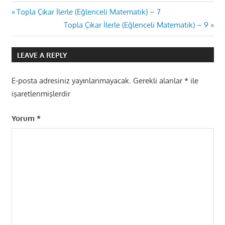
Yazı
Previous
Topla Çıkar İlerle (Eğlenceli Matematik) – 7
Post:
Next
Topla Çıkar İlerle (Eğlenceli Matematik) – 9
gezinmesi
Post:
LEAVE A REPLY
E-posta adresiniz yayınlanmayacak.
Gerekli alanlar
*
ile
işaretlenmişlerdir
Yorum
*