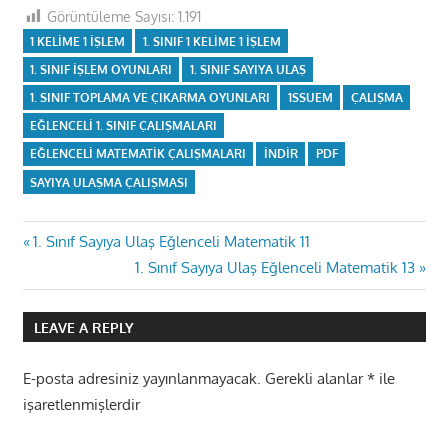
Görüntüleme Sayısı:
1.191
1 KELIME 1 IŞLEM
1. SINIF 1 KELIME 1 IŞLEM
1. SINIF IŞLEM OYUNLARI
1. SINIF SAYIYA ULAŞ
1. SINIF TOPLAMA VE ÇIKARMA OYUNLARI
1SSUEM
ÇALIŞMA
EĞLENCELI 1. SINIF ÇALIŞMALARI
EĞLENCELI MATEMATIK ÇALIŞMALARI
INDIR
PDF
SAYIYA ULAŞMA ÇALIŞMASI
Yazı
Previous
1. Sınıf Sayıya Ulaş Eğlenceli Matematik 11
Post:
Next
1. Sınıf Sayıya Ulaş Eğlenceli Matematik 13
gezinmesi
Post:
LEAVE A REPLY
E-posta adresiniz yayınlanmayacak.
Gerekli alanlar
*
ile
işaretlenmişlerdir