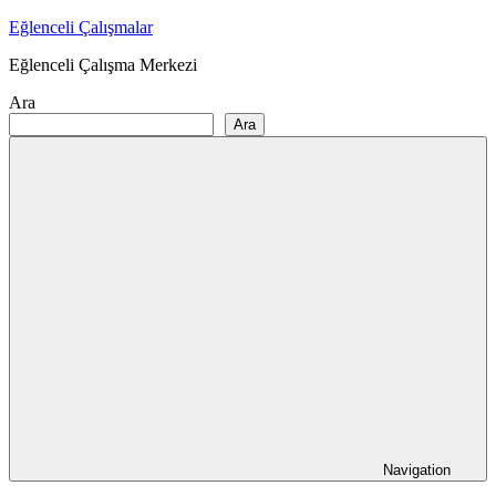
Skip
Eğlenceli Çalışmalar
to
Eğlenceli Çalışma Merkezi
content
Ara
Ara
Navigation