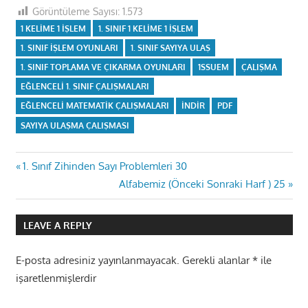
Görüntüleme Sayısı:
1.573
1 KELIME 1 IŞLEM
1. SINIF 1 KELIME 1 IŞLEM
1. SINIF IŞLEM OYUNLARI
1. SINIF SAYIYA ULAŞ
1. SINIF TOPLAMA VE ÇIKARMA OYUNLARI
1SSUEM
ÇALIŞMA
EĞLENCELI 1. SINIF ÇALIŞMALARI
EĞLENCELI MATEMATIK ÇALIŞMALARI
INDIR
PDF
SAYIYA ULAŞMA ÇALIŞMASI
Yazı
Previous
1. Sınıf Zihinden Sayı Problemleri 30
Post:
Next
Alfabemiz (Önceki Sonraki Harf ) 25
gezinmesi
Post:
LEAVE A REPLY
E-posta adresiniz yayınlanmayacak.
Gerekli alanlar
*
ile
işaretlenmişlerdir