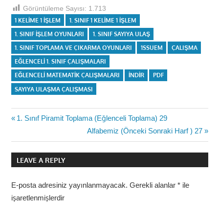
Görüntüleme Sayısı:
1.713
1 KELIME 1 IŞLEM
1. SINIF 1 KELIME 1 IŞLEM
1. SINIF IŞLEM OYUNLARI
1. SINIF SAYIYA ULAŞ
1. SINIF TOPLAMA VE ÇIKARMA OYUNLARI
1SSUEM
ÇALIŞMA
EĞLENCELI 1. SINIF ÇALIŞMALARI
EĞLENCELI MATEMATIK ÇALIŞMALARI
INDIR
PDF
SAYIYA ULAŞMA ÇALIŞMASI
Yazı
Previous
1. Sınıf Piramit Toplama (Eğlenceli Toplama) 29
Post:
Next
Alfabemiz (Önceki Sonraki Harf ) 27
gezinmesi
Post:
LEAVE A REPLY
E-posta adresiniz yayınlanmayacak.
Gerekli alanlar
*
ile
işaretlenmişlerdir