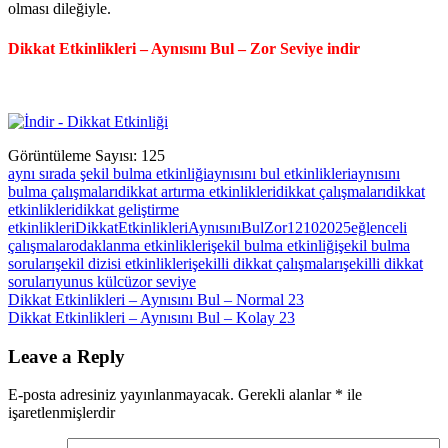
olması dileğiyle.
Dikkat Etkinlikleri – Aynısını Bul – Zor Seviye indir
Görüntüleme Sayısı:
125
aynı sırada şekil bulma etkinliği
aynısını bul etkinlikleri
aynısını
bulma çalışmaları
dikkat artırma etkinlikleri
dikkat çalışmaları
dikkat
etkinlikleri
dikkat geliştirme
etkinlikleri
DikkatEtkinlikleriAynısınıBulZor12102025
eğlenceli
çalışmalar
odaklanma etkinlikleri
şekil bulma etkinliği
şekil bulma
soruları
şekil dizisi etkinlikleri
şekilli dikkat çalışmaları
şekilli dikkat
soruları
yunus külcü
zor seviye
Yazı
Previous
Dikkat Etkinlikleri – Aynısını Bul – Normal 23
Post:
Next
Dikkat Etkinlikleri – Aynısını Bul – Kolay 23
gezinmesi
Post:
Leave a Reply
E-posta adresiniz yayınlanmayacak.
Gerekli alanlar
*
ile
işaretlenmişlerdir