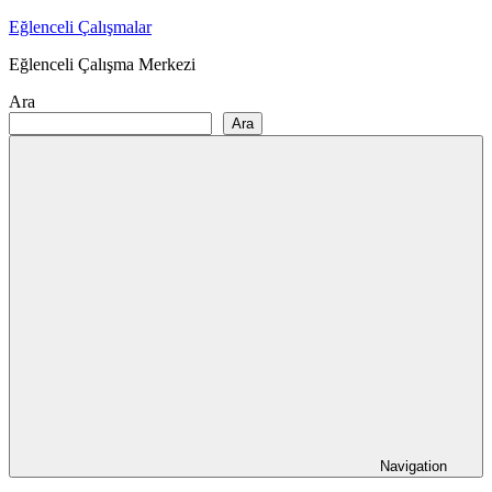
Skip
Eğlenceli Çalışmalar
to
Eğlenceli Çalışma Merkezi
content
Ara
Ara
Navigation