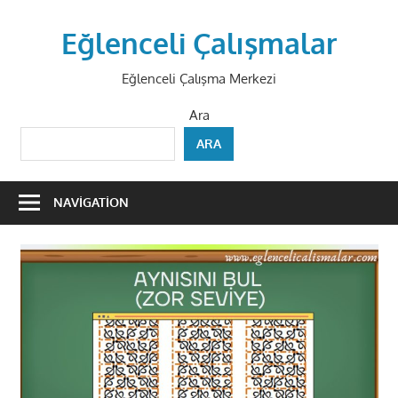
Skip
to
Eğlenceli Çalışmalar
content
Eğlenceli Çalışma Merkezi
Ara
ARA
NAVIGATION