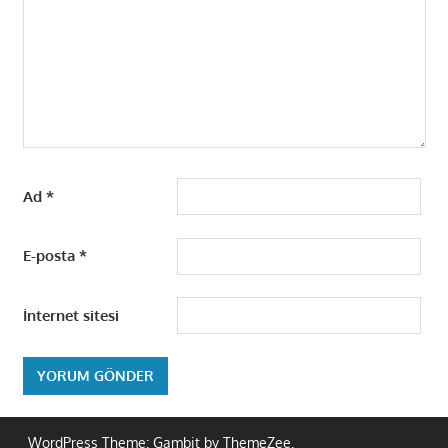
Ad
*
E-posta
*
İnternet sitesi
WordPress Theme: Gambit by ThemeZee.