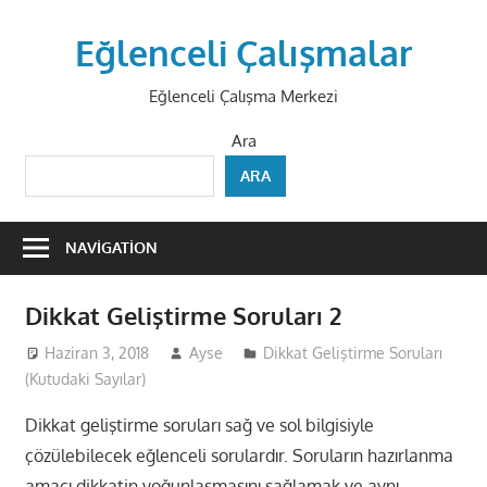
Skip
to
Eğlenceli Çalışmalar
content
Eğlenceli Çalışma Merkezi
Ara
ARA
NAVIGATION
Dikkat Geliştirme Soruları 2
Haziran 3, 2018
Ayse
Dikkat Geliştirme Soruları
(Kutudaki Sayılar)
Dikkat geliştirme soruları sağ ve sol bilgisiyle
çözülebilecek eğlenceli sorulardır. Soruların hazırlanma
amacı dikkatin yoğunlaşmasını sağlamak ve aynı