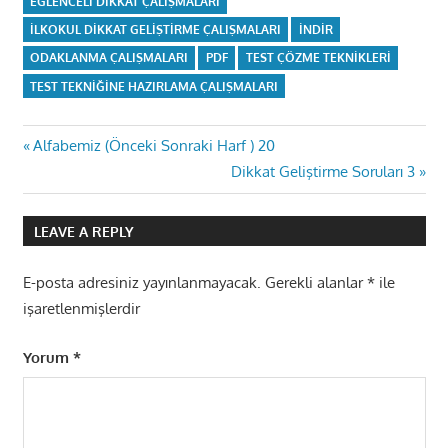
EĞLENCELI DIKKAT ÇALIŞMALARI
ILKOKUL DIKKAT GELIŞTIRME ÇALIŞMALARI
INDIR
ODAKLANMA ÇALIŞMALARI
PDF
TEST ÇÖZME TEKNIKLERI
TEST TEKNIĞINE HAZIRLAMA ÇALIŞMALARI
Yazı
Previous
Alfabemiz (Önceki Sonraki Harf ) 20
Post:
Next
Dikkat Geliştirme Soruları 3
gezinmesi
Post:
LEAVE A REPLY
E-posta adresiniz yayınlanmayacak.
Gerekli alanlar
*
ile
işaretlenmişlerdir
Yorum
*