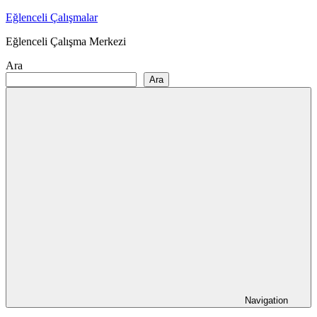
Skip
Eğlenceli Çalışmalar
to
Eğlenceli Çalışma Merkezi
content
Ara
Ara
Navigation