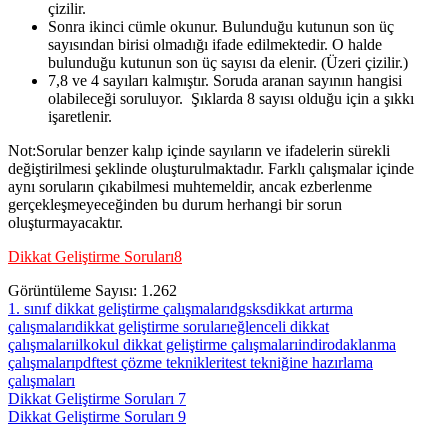
çizilir.
Sonra ikinci cümle okunur. Bulunduğu kutunun son üç
sayısından birisi olmadığı ifade edilmektedir. O halde
bulunduğu kutunun son üç sayısı da elenir. (Üzeri çizilir.)
7,8 ve 4 sayıları kalmıştır. Soruda aranan sayının hangisi
olabileceği soruluyor. Şıklarda 8 sayısı olduğu için a şıkkı
işaretlenir.
Not:Sorular benzer kalıp içinde sayıların ve ifadelerin sürekli
değiştirilmesi şeklinde oluşturulmaktadır. Farklı çalışmalar içinde
aynı soruların çıkabilmesi muhtemeldir, ancak ezberlenme
gerçekleşmeyeceğinden bu durum herhangi bir sorun
oluşturmayacaktır.
Dikkat Geliştirme Soruları8
Görüntüleme Sayısı:
1.262
1. sınıf dikkat geliştirme çalışmaları
dgsks
dikkat artırma
çalışmaları
dikkat geliştirme soruları
eğlenceli dikkat
çalışmaları
ilkokul dikkat geliştirme çalışmaları
indir
odaklanma
çalışmaları
pdf
test çözme teknikleri
test tekniğine hazırlama
çalışmaları
Yazı
Previous
Dikkat Geliştirme Soruları 7
Post:
Next
Dikkat Geliştirme Soruları 9
gezinmesi
Post: