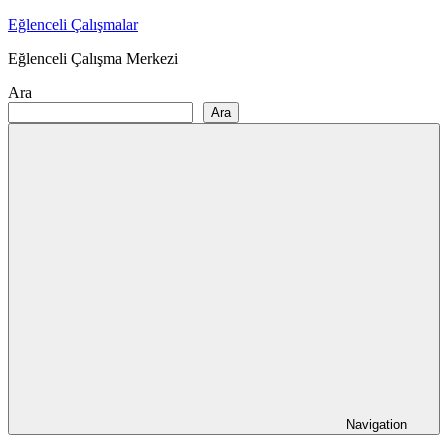
Skip
Eğlenceli Çalışmalar
to
Eğlenceli Çalışma Merkezi
content
Ara
Ara
Navigation