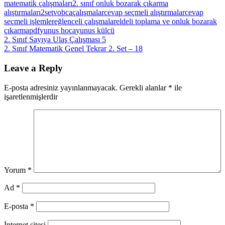
matematik çalışmaları
2. sınıf onluk bozarak çıkarma
alıştırmaları
2setvobca
çalışmalar
cevap seçmeli alıştırmalar
cevap
seçmeli işlemler
eğlenceli çalışmalar
eldeli toplama ve onluk bozarak
çıkarma
pdf
yunus hoca
yunus külcü
Yazı
Previous
2. Sınıf Sayıya Ulaş Çalışması 5
Post:
Next
2. Sınıf Matematik Genel Tekrar 2. Set – 18
gezinmesi
Post:
Leave a Reply
E-posta adresiniz yayınlanmayacak.
Gerekli alanlar
*
ile
işaretlenmişlerdir
Yorum
*
Ad
*
E-posta
*
İnternet sitesi