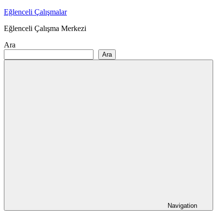
Skip
Eğlenceli Çalışmalar
to
Eğlenceli Çalışma Merkezi
content
Ara
Ara
Navigation