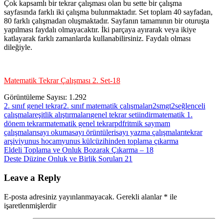
Çok kapsamlı bir tekrar çalışması olan bu sette bir çalışma
sayfasında farklı iki çalışma bulunmaktadır. Set toplam 40 sayfadan,
80 farklı çalışmadan oluşmaktadır. Sayfanın tamamının bir oturuşta
yapılması faydalı olmayacaktır. İki parçaya ayırarak veya ikiye
katlayarak farklı zamanlarda kullanabilirsiniz. Faydalı olması
dileğiyle.
Matematik Tekrar Çalışması 2. Set-18
Görüntüleme Sayısı:
1.292
2. sınıf genel tekrar
2. sınıf matematik çalışmaları
2smgt2s
eğlenceli
çalışmalar
eşitlik alıştırmaları
genel tekrar seti
indir
matematik 1.
dönem tekrar
matematik genel tekrar
pdf
ritmik saymam
çalışmaları
sayı okuma
sayı örüntüleri
sayı yazma çalışmaları
tekrar
arşivi
yunus hocam
yunus külcü
zihinden toplama çıkarma
Yazı
Previous
Eldeli Toplama ve Onluk Bozarak Çıkarma – 18
Post:
Next
Deste Düzine Onluk ve Birlik Soruları 21
gezinmesi
Post:
Leave a Reply
E-posta adresiniz yayınlanmayacak.
Gerekli alanlar
*
ile
işaretlenmişlerdir