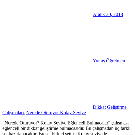
Aralık 30, 2018
Yunus Öğretmen
Dikkat Geliştirme
Çalışmaları
,
Nerede Oturuyor Kolay Seviye
“Nerede Oturuyor? Kolay Seviye Eğlenceli Bulmacalar” çalışması
eğlenceli bir dikkat geliştirme bulmacasıdır. Bu çalışmadan üç farklı
set hazırlanacaktır. Bu set birinci settir. Kolay seviyede