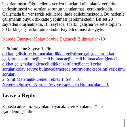
hazırlanmıştır. Öğrencilerin verilen ipuçları kullanılarak yerlerine
yerleştirilmesi ve sorulan sorunun yanıtlanması gerekmektedir.
Çalışmada bir yer farklı şekillerde ifade edilebilmektedir. Bu nedenle
çalışmanın büyük dikkatle yapılması gerekmektedir. Bu set 20
sayfadan oluşmaktadır. Bir sayfada 4 farklı çalışma ve sette toplam
80 farklı çalışma bulunmaktadır. Faydalı olması dileğiyle.
Nerede Oturuyor Kolay Seviye Eğlenceli Bulmacalar -10
Görüntüleme Sayısı:
1.296
dikkat geliştirme bulmacaları
dikkat geliştirme çalışmaları
dikkat
geliştirme soruları
eğlenceli bulmaca
eğlenceli bulmacalar
eğlenceli
dikkat çalışmaları
eğlenceli dikkat soruları
eğlenceli zeka
soruları
kolay seviye bulmacalar
nerede oturuyor
nokseb
sınıf yerleşimi
soruları
Yazı
Previous
2. Sınıf Matematik Genel Tekrar 1. Set – 10
Post:
Next
Nerede Oturuyor Normal Seviye Eğlenceli Bulmacalar – 10
gezinmesi
Post:
Leave a Reply
E-posta adresiniz yayınlanmayacak.
Gerekli alanlar
*
ile
işaretlenmişlerdir