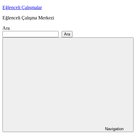
Skip
Eğlenceli Çalışmalar
to
Eğlenceli Çalışma Merkezi
content
Ara
Ara
Navigation