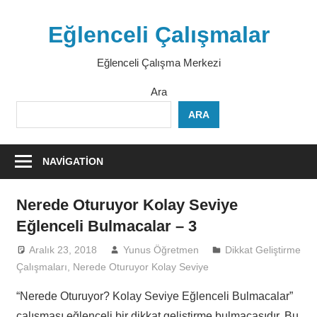
Skip
to
Eğlenceli Çalışmalar
content
Eğlenceli Çalışma Merkezi
Ara
ARA
NAVIGATION
Nerede Oturuyor Kolay Seviye
Eğlenceli Bulmacalar – 3
Aralık 23, 2018
Yunus Öğretmen
Dikkat Geliştirme
Çalışmaları
,
Nerede Oturuyor Kolay Seviye
“Nerede Oturuyor? Kolay Seviye Eğlenceli Bulmacalar”
çalışması eğlenceli bir dikkat geliştirme bulmacasıdır. Bu