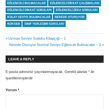
EĞLENCELI BULMACALAR
EĞLENCELI DIKKAT ÇALIŞMALARI
EĞLENCELI DIKKAT SORULARI
EĞLENCELI ZEKA SORULARI
KOLAY SEVIYE BULMACALAR
NEREDE OTURUYOR
NOKSEB
SINIF YERLEŞIMI SORULARI
Yazı
Previous
Uzman Seviye Sudoku Kitapçığı – 1
Post:
Next
Nerede Oturuyor Normal Seviye Eğlenceli Bulmacalar – 3
gezinmesi
Post:
LEAVE A REPLY
E-posta adresiniz yayınlanmayacak.
Gerekli alanlar
*
ile
işaretlenmişlerdir
Yorum
*