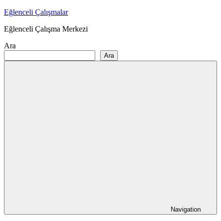
Skip
Eğlenceli Çalışmalar
to
Eğlenceli Çalışma Merkezi
content
Ara
Ara
Navigation