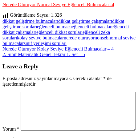
Nerede Oturuyor Normal Seviye Eğlenceli Bulmacalar -4
Görüntüleme Sayısı:
1.326
dikkat geliştirme bulmacaları
dikkat geliştirme çalışmaları
dikkat
geliştirme soruları
eğlenceli bulmaca
eğlenceli bulmacalar
eğlenceli
dikkat çalışmaları
eğlenceli dikkat soruları
eğlenceli zeka
soruları
kolay seviye bulmacalar
nerede oturuyor
nonseb
normal seviye
bulmacalar
sınıf yerleşimi soruları
Yazı
Previous
Nerede Oturuyor Kolay Seviye Eğlenceli Bulmacalar – 4
Post:
Next
2. Sınıf Matematik Genel Tekrar 1. Set – 5
gezinmesi
Post:
Leave a Reply
E-posta adresiniz yayınlanmayacak.
Gerekli alanlar
*
ile
işaretlenmişlerdir
Yorum
*