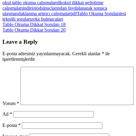
okul tablo okuma çalışmaları
ilkokul dikkat geliştirme
çalışmaları
indir
iotods
ipuçlarından faydalanarak sonuca
ulaşma
odaklanma artırıcı çalışmalar
pdf
Tablo Okuma Soruları
test
tekniği soruları
zeka bulmacaları
Yazı
Previous
Tablo Okuma Dikkat Soruları 18
Post:
Next
Tablo Okuma Dikkat Soruları 20
gezinmesi
Post:
Leave a Reply
E-posta adresiniz yayınlanmayacak.
Gerekli alanlar
*
ile
işaretlenmişlerdir
Yorum
*
Ad
*
E-posta
*