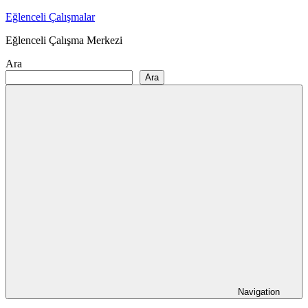
Skip
Eğlenceli Çalışmalar
to
Eğlenceli Çalışma Merkezi
content
Ara
Ara
Navigation