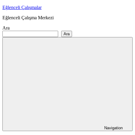
Skip
Eğlenceli Çalışmalar
to
Eğlenceli Çalışma Merkezi
content
Ara
Ara
Navigation