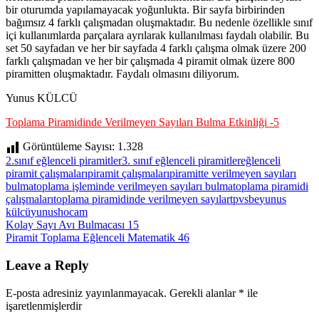
bir oturumda yapılamayacak yoğunlukta. Bir sayfa birbirinden
bağımsız 4 farklı çalışmadan oluşmaktadır. Bu nedenle özellikle sınıf
içi kullanımlarda parçalara ayrılarak kullanılması faydalı olabilir. Bu
set 50 sayfadan ve her bir sayfada 4 farklı çalışma olmak üzere 200
farklı çalışmadan ve her bir çalışmada 4 piramit olmak üzere 800
piramitten oluşmaktadır. Faydalı olmasını diliyorum.
Yunus KÜLCÜ
Toplama Piramidinde Verilmeyen Sayıları Bulma Etkinliği -5
Görüntüleme Sayısı:
1.328
2.sınıf eğlenceli piramitler
3. sınıf eğlenceli piramitler
eğlenceli
piramit çalışmaları
piramit çalışmaları
piramitte verilmeyen sayıları
bulma
toplama işleminde verilmeyen sayıları bulma
toplama piramidi
çalışmaları
toplama piramidinde verilmeyen sayılar
tpvsbe
yunus
külcü
yunushocam
Yazı
Previous
Kolay Sayı Avı Bulmacası 15
Post:
Next
Piramit Toplama Eğlenceli Matematik 46
gezinmesi
Post:
Leave a Reply
E-posta adresiniz yayınlanmayacak.
Gerekli alanlar
*
ile
işaretlenmişlerdir